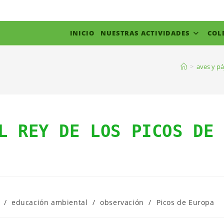
INICIO
NUESTRAS ACTIVIDADES
COL
>
aves y pá
L REY DE LOS PICOS DE
/
educación ambiental
/
observación
/
Picos de Europa