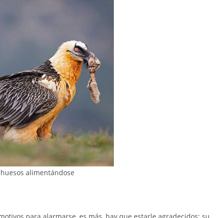
huesos alimentándose
otivos para alarmarse, es más, hay que estarle agradecidos: su