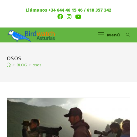
Llámanos +34 644 46 15 46 / 618 357 342
Menú
osos
>
BLOG
>
osos